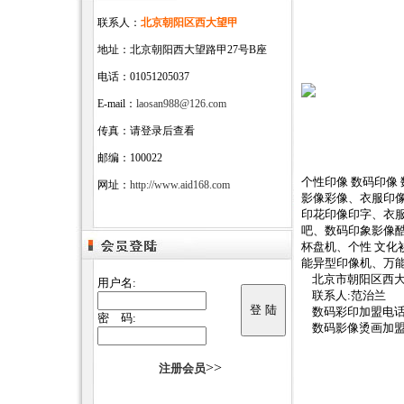
联系人：
北京朝阳区西大望甲
地址：北京朝阳西大望路甲27号B座
电话：01051205037
E-mail：
laosan988@126.com
传真：请登录后查看
邮编：100022
个性印像 数码印像
网址：
http://www.aid168.com
影像彩像、衣服印
印花印像印字、衣
吧、数码印象影像
杯盘机、个性 文化衫
能异型印像机、万
北京市朝阳区西大
用户名:
联系人:范治兰
数码彩印加盟电话010-
密 码:
数码影像烫画加盟网http
>>
注册会员